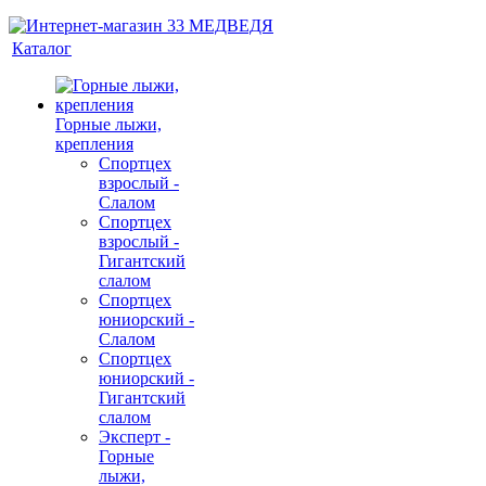
Каталог
Горные лыжи,
крепления
Спортцех
взрослый -
Слалом
Спортцех
взрослый -
Гигантский
слалом
Спортцех
юниорский -
Слалом
Спортцех
юниорский -
Гигантский
слалом
Эксперт -
Горные
лыжи,