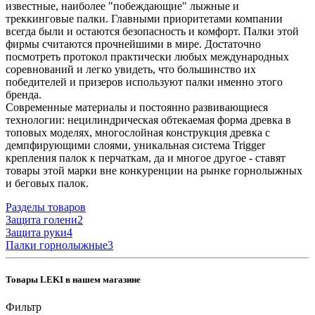
известные, наиболее "побеждающие" лыжные и
треккинговые палки. Главными приоритетами компании
всегда были и остаются безопасность и комфорт. Палки этой
фирмы считаются прочнейшими в мире. Достаточно
посмотреть протокол практически любых международных
соревнований и легко увидеть, что большинство их
победителей и призеров используют палки именно этого
бренда.
Современные материалы и постоянно развивающиеся
технологии: нецилиндрическая обтекаемая форма древка в
топовых моделях, многослойная конструкция древка с
демпфирующими слоями, уникальная система Trigger
крепления палок к перчаткам, да и многое другое - ставят
товары этой марки вне конкуренции на рынке горнолыжных
и беговых палок.
Разделы товаров
Защита голени
2
Защита руки
4
Палки горнолыжные
3
Товары LEKI в нашем магазине
Фильтр