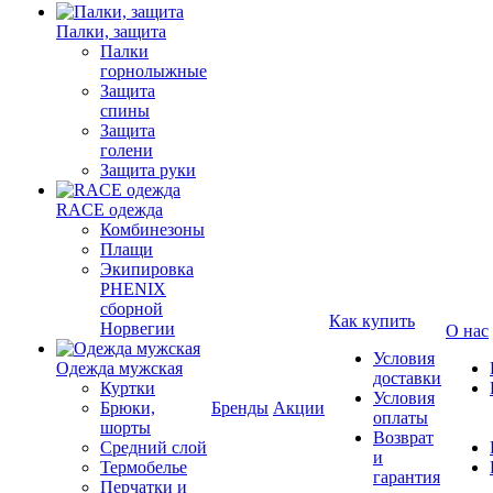
Палки, защита
Палки
горнолыжные
Защита
спины
Защита
голени
Защита руки
RACE одежда
Комбинезоны
Плащи
Экипировка
PHENIX
сборной
Как купить
Норвегии
О нас
Условия
Одежда мужская
доставки
Куртки
Условия
Брюки,
Бренды
Акции
оплаты
шорты
Возврат
Средний слой
и
Термобелье
гарантия
Перчатки и