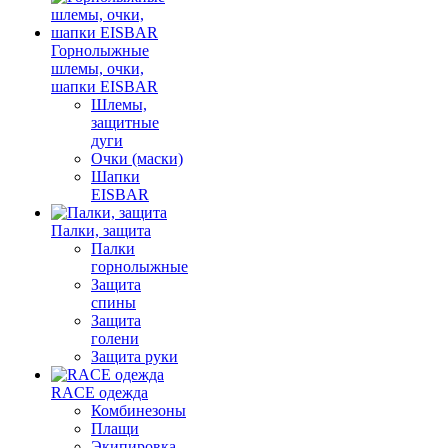
Горнолыжные
шлемы, очки,
шапки EISBAR
Шлемы,
защитные
дуги
Очки (маски)
Шапки
EISBAR
Палки, защита
Палки
горнолыжные
Защита
спины
Защита
голени
Защита руки
RACE одежда
Комбинезоны
Плащи
Экипировка