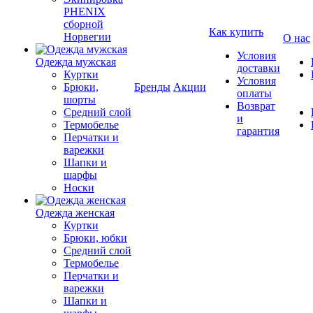
PHENIX
сборной
Как купить
Норвегии
О нас
Условия
Одежда мужская
доставки
Куртки
Условия
Брюки,
Бренды
Акции
оплаты
шорты
Возврат
Средний слой
и
Термобелье
гарантия
Перчатки и
варежки
Шапки и
шарфы
Носки
Одежда женская
Куртки
Брюки, юбки
Средний слой
Термобелье
Перчатки и
варежки
Шапки и