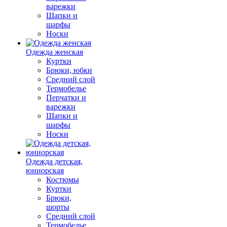
варежки
Шапки и
шарфы
Носки
Одежда женская
Куртки
Брюки, юбки
Средний слой
Термобелье
Перчатки и
варежки
Шапки и
шарфы
Носки
Одежда детская,
юниорская
Костюмы
Куртки
Брюки,
шорты
Средний слой
Термобелье