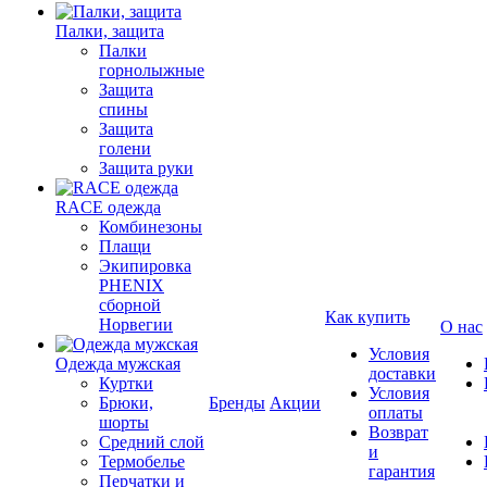
Палки, защита
Палки
горнолыжные
Защита
спины
Защита
голени
Защита руки
RACE одежда
Комбинезоны
Плащи
Экипировка
PHENIX
сборной
Как купить
Норвегии
О нас
Условия
Одежда мужская
доставки
Куртки
Условия
Брюки,
Бренды
Акции
оплаты
шорты
Возврат
Средний слой
и
Термобелье
гарантия
Перчатки и