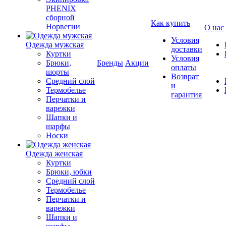
PHENIX
сборной
Как купить
Норвегии
О нас
Условия
Одежда мужская
доставки
Куртки
Условия
Брюки,
Бренды
Акции
оплаты
шорты
Возврат
Средний слой
и
Термобелье
гарантия
Перчатки и
варежки
Шапки и
шарфы
Носки
Одежда женская
Куртки
Брюки, юбки
Средний слой
Термобелье
Перчатки и
варежки
Шапки и