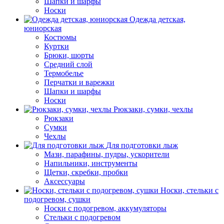
Шапки и шарфы
Носки
Одежда детская,
юниорская
Костюмы
Куртки
Брюки, шорты
Средний слой
Термобелье
Перчатки и варежки
Шапки и шарфы
Носки
Рюкзаки, сумки, чехлы
Рюкзаки
Сумки
Чехлы
Для подготовки лыж
Мази, парафины, пудры, ускорители
Напильники, инструменты
Щетки, скребки, пробки
Аксессуары
Носки, стельки с
подогревом, сушки
Носки с подогревом, аккумуляторы
Стельки с подогревом