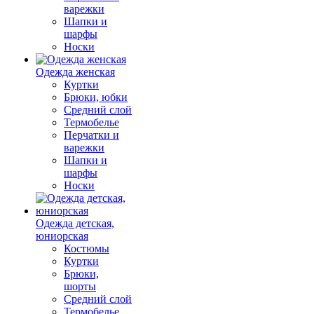
варежки
Шапки и
шарфы
Носки
Одежда женская
Куртки
Брюки, юбки
Средний слой
Термобелье
Перчатки и
варежки
Шапки и
шарфы
Носки
Одежда детская,
юниорская
Костюмы
Куртки
Брюки,
шорты
Средний слой
Термобелье