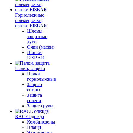
Горнолыжные
шлемы, очки,
шапки EISBAR
Шлемы,
защитные
дуги
Очки (маски)
Шапки
EISBAR
Палки, защита
Палки
горнолыжные
Защита
спины
Защита
голени
Защита руки
RACE одежда
Комбинезоны
Плащи
Экипировка