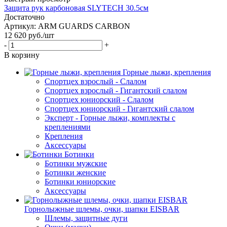
Защита рук карбоновая SLYTECH 30.5см
Достаточно
Артикул: ARM GUARDS CARBON
12 620
руб.
/шт
-
+
В корзину
Горные лыжи, крепления
Спортцех взрослый - Слалом
Спортцех взрослый - Гигантский слалом
Спортцех юниорский - Слалом
Спортцех юниорский - Гигантский слалом
Эксперт - Горные лыжи, комплекты с
креплениями
Крепления
Аксессуары
Ботинки
Ботинки мужские
Ботинки женские
Ботинки юниорские
Аксессуары
Горнолыжные шлемы, очки, шапки EISBAR
Шлемы, защитные дуги