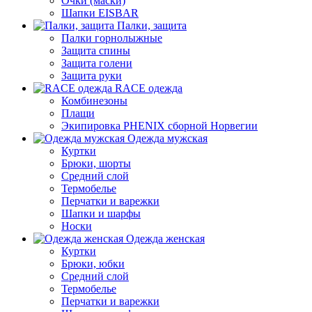
Очки (маски)
Шапки EISBAR
Палки, защита
Палки горнолыжные
Защита спины
Защита голени
Защита руки
RACE одежда
Комбинезоны
Плащи
Экипировка PHENIX сборной Норвегии
Одежда мужская
Куртки
Брюки, шорты
Средний слой
Термобелье
Перчатки и варежки
Шапки и шарфы
Носки
Одежда женская
Куртки
Брюки, юбки
Средний слой
Термобелье
Перчатки и варежки