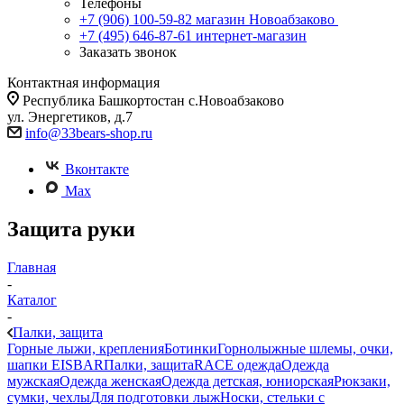
Телефоны
+7 (906) 100-59-82
магазин Новоабзаково
+7 (495) 646-87-61
интернет-магазин
Заказать звонок
Контактная информация
Республика Башкортостан с.Новоабзаково
ул. Энергетиков, д.7
info@33bears-shop.ru
Вконтакте
Max
Защита руки
Главная
-
Каталог
-
Палки, защита
Горные лыжи, крепления
Ботинки
Горнолыжные шлемы, очки,
шапки EISBAR
Палки, защита
RACE одежда
Одежда
мужская
Одежда женская
Одежда детская, юниорская
Рюкзаки,
сумки, чехлы
Для подготовки лыж
Носки, стельки с