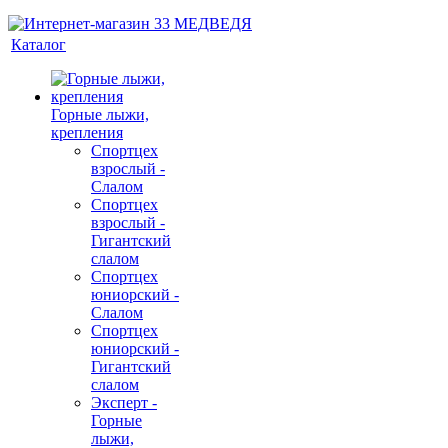
Каталог
Горные лыжи,
крепления
Спортцех
взрослый -
Слалом
Спортцех
взрослый -
Гигантский
слалом
Спортцех
юниорский -
Слалом
Спортцех
юниорский -
Гигантский
слалом
Эксперт -
Горные
лыжи,