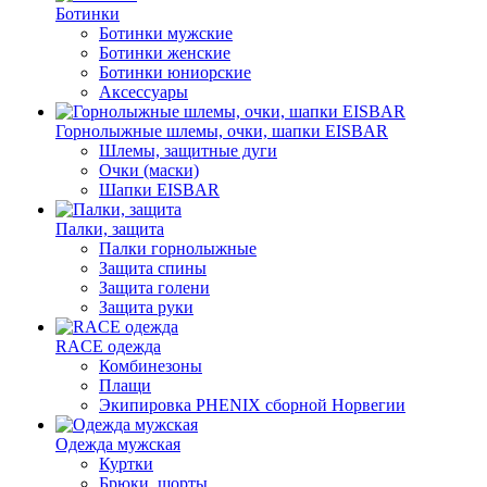
Ботинки
Ботинки мужские
Ботинки женские
Ботинки юниорские
Аксессуары
Горнолыжные шлемы, очки, шапки EISBAR
Шлемы, защитные дуги
Очки (маски)
Шапки EISBAR
Палки, защита
Палки горнолыжные
Защита спины
Защита голени
Защита руки
RACE одежда
Комбинезоны
Плащи
Экипировка PHENIX сборной Норвегии
Одежда мужская
Куртки
Брюки, шорты