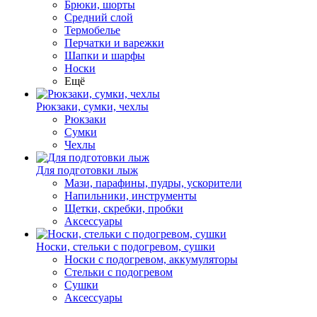
Брюки, шорты
Средний слой
Термобелье
Перчатки и варежки
Шапки и шарфы
Носки
Ещё
Рюкзаки, сумки, чехлы
Рюкзаки
Сумки
Чехлы
Для подготовки лыж
Мази, парафины, пудры, ускорители
Напильники, инструменты
Щетки, скребки, пробки
Аксессуары
Носки, стельки с подогревом, сушки
Носки с подогревом, аккумуляторы
Стельки с подогревом
Сушки
Аксессуары