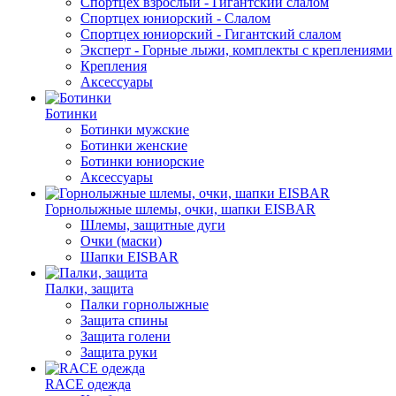
Спортцех взрослый - Гигантский слалом
Спортцех юниорский - Слалом
Спортцех юниорский - Гигантский слалом
Эксперт - Горные лыжи, комплекты с креплениями
Крепления
Аксессуары
Ботинки
Ботинки мужские
Ботинки женские
Ботинки юниорские
Аксессуары
Горнолыжные шлемы, очки, шапки EISBAR
Шлемы, защитные дуги
Очки (маски)
Шапки EISBAR
Палки, защита
Палки горнолыжные
Защита спины
Защита голени
Защита руки
RACE одежда