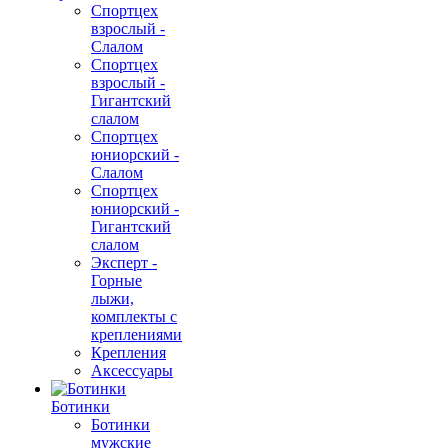
Спортцех
взрослый -
Слалом
Спортцех
взрослый -
Гигантский
слалом
Спортцех
юниорский -
Слалом
Спортцех
юниорский -
Гигантский
слалом
Эксперт -
Горные
лыжи,
комплекты с
креплениями
Крепления
Аксессуары
Ботинки
Ботинки
мужские