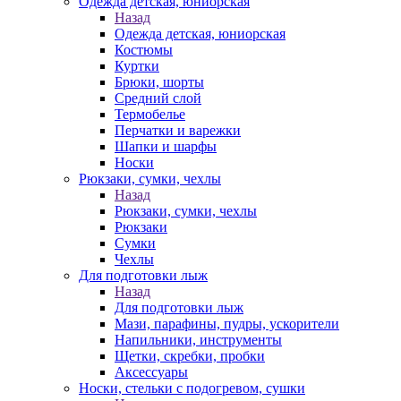
Одежда детская, юниорская
Назад
Одежда детская, юниорская
Костюмы
Куртки
Брюки, шорты
Средний слой
Термобелье
Перчатки и варежки
Шапки и шарфы
Носки
Рюкзаки, сумки, чехлы
Назад
Рюкзаки, сумки, чехлы
Рюкзаки
Сумки
Чехлы
Для подготовки лыж
Назад
Для подготовки лыж
Мази, парафины, пудры, ускорители
Напильники, инструменты
Щетки, скребки, пробки
Аксессуары
Носки, стельки с подогревом, сушки