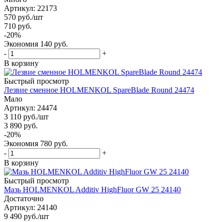
Артикул: 22173
570
руб.
/шт
710
руб.
-
20
%
Экономия
140
руб.
-
+
В корзину
Быстрый просмотр
Лезвие сменное HOLMENKOL SpareBlade Round 24474
Мало
Артикул: 24474
3 110
руб.
/шт
3 890
руб.
-
20
%
Экономия
780
руб.
-
+
В корзину
Быстрый просмотр
Мазь HOLMENKOL Additiv HighFluor GW 25 24140
Достаточно
Артикул: 24140
9 490
руб.
/шт