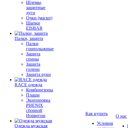
Шлемы,
защитные
дуги
Очки (маски)
Шапки
EISBAR
Палки, защита
Палки
горнолыжные
Защита
спины
Защита
голени
Защита руки
RACE одежда
Комбинезоны
Плащи
Экипировка
PHENIX
сборной
Как купить
Норвегии
О нас
Условия
Одежда мужская