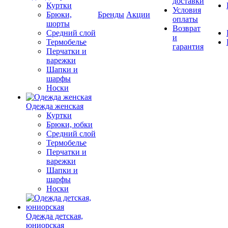
доставки
Куртки
Условия
Брюки,
Бренды
Акции
оплаты
шорты
Возврат
Средний слой
и
Термобелье
гарантия
Перчатки и
варежки
Шапки и
шарфы
Носки
Одежда женская
Куртки
Брюки, юбки
Средний слой
Термобелье
Перчатки и
варежки
Шапки и
шарфы
Носки
Одежда детская,
юниорская