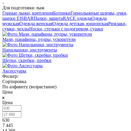
-
Для подготовки лыж
Горные лыжи, крепления
Ботинки
Горнолыжные шлемы, очки,
шапки EISBAR
Палки, защита
RACE одежда
Одежда
мужская
Одежда женская
Одежда детская, юниорская
Рюкзаки,
сумки, чехлы
Носки, стельки с подогревом, сушки
Мази, парафины, пудры, ускорители
Напильники, инструменты
Щетки, скребки, пробки
Аксессуары
Фильтр:
Сортировка
По алфавиту (возрастание)
Цена
Цена
630
7 445
14 260