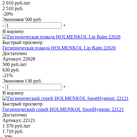
2 010
руб.
/шт
2 510
руб.
-
20
%
Экономия
500
руб.
-
+
В корзину
Быстрый просмотр
Гигиеническая помада HOLMENKOL Lip Balm 22028
Достаточно
Артикул: 22028
500
руб.
/шт
630
руб.
-
21
%
Экономия
130
руб.
-
+
В корзину
Быстрый просмотр
Гигиенический спрей HOLMENKOL SportHygienic 22121
Достаточно
Артикул: 22121
1 370
руб.
/шт
1 710
руб.
-
20
%