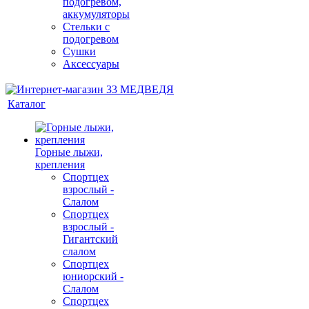
подогревом,
аккумуляторы
Стельки с
подогревом
Сушки
Аксессуары
Каталог
Горные лыжи,
крепления
Спортцех
взрослый -
Слалом
Спортцех
взрослый -
Гигантский
слалом
Спортцех
юниорский -
Слалом
Спортцех