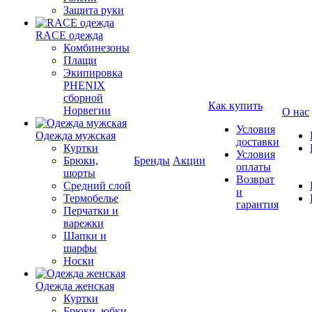
Защита руки
RACE одежда
Комбинезоны
Плащи
Экипировка
PHENIX
сборной
Как купить
Норвегии
О нас
Условия
Одежда мужская
доставки
Куртки
Условия
Брюки,
Бренды
Акции
оплаты
шорты
Возврат
Средний слой
и
Термобелье
гарантия
Перчатки и
варежки
Шапки и
шарфы
Носки
Одежда женская
Куртки
Брюки, юбки