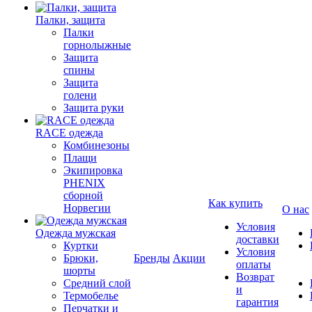
Палки, защита
Палки
горнолыжные
Защита
спины
Защита
голени
Защита руки
RACE одежда
Комбинезоны
Плащи
Экипировка
PHENIX
сборной
Как купить
Норвегии
О нас
Условия
Одежда мужская
доставки
Куртки
Условия
Брюки,
Бренды
Акции
оплаты
шорты
Возврат
Средний слой
и
Термобелье
гарантия
Перчатки и