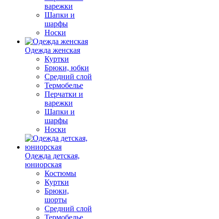
варежки
Шапки и
шарфы
Носки
Одежда женская
Куртки
Брюки, юбки
Средний слой
Термобелье
Перчатки и
варежки
Шапки и
шарфы
Носки
Одежда детская,
юниорская
Костюмы
Куртки
Брюки,
шорты
Средний слой
Термобелье