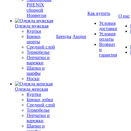
PHENIX
сборной
Как купить
Норвегии
О нас
Условия
Одежда мужская
доставки
Куртки
Условия
Брюки,
Бренды
Акции
оплаты
шорты
Возврат
Средний слой
и
Термобелье
гарантия
Перчатки и
варежки
Шапки и
шарфы
Носки
Одежда женская
Куртки
Брюки, юбки
Средний слой
Термобелье
Перчатки и
варежки
Шапки и