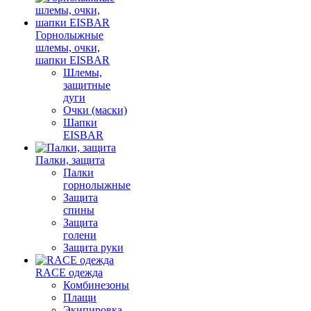
Горнолыжные
шлемы, очки,
шапки EISBAR
Шлемы,
защитные
дуги
Очки (маски)
Шапки
EISBAR
Палки, защита
Палки
горнолыжные
Защита
спины
Защита
голени
Защита руки
RACE одежда
Комбинезоны
Плащи
Экипировка