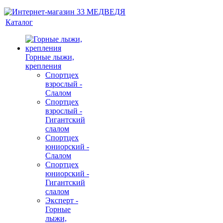
Каталог
Горные лыжи,
крепления
Спортцех
взрослый -
Слалом
Спортцех
взрослый -
Гигантский
слалом
Спортцех
юниорский -
Слалом
Спортцех
юниорский -
Гигантский
слалом
Эксперт -
Горные
лыжи,