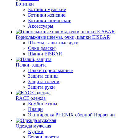
Ботинки
Ботинки мужские
Ботинки женские
Ботинки юниорские
Аксессуары
Горнолыжные шлемы, очки, шапки EISBAR
Шлемы, защитные дуги
Очки (маски)
Шапки EISBAR
Палки, защита
Палки горнолыжные
Защита спины
Защита голени
Защита руки
RACE одежда
Комбинезоны
Плащи
Экипировка PHENIX сборной Норвегии
Одежда мужская
Куртки
Брюки, шорты