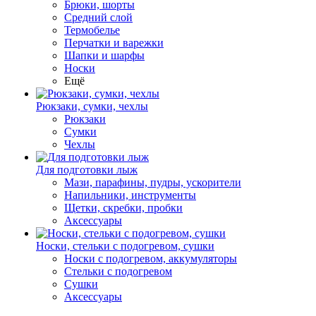
Брюки, шорты
Средний слой
Термобелье
Перчатки и варежки
Шапки и шарфы
Носки
Ещё
Рюкзаки, сумки, чехлы
Рюкзаки
Сумки
Чехлы
Для подготовки лыж
Мази, парафины, пудры, ускорители
Напильники, инструменты
Щетки, скребки, пробки
Аксессуары
Носки, стельки с подогревом, сушки
Носки с подогревом, аккумуляторы
Стельки с подогревом
Сушки
Аксессуары