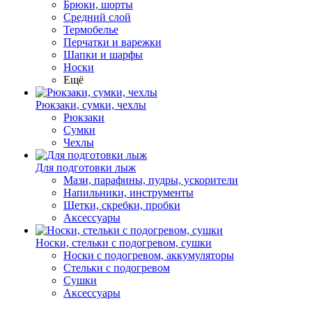
Брюки, шорты
Средний слой
Термобелье
Перчатки и варежки
Шапки и шарфы
Носки
Ещё
Рюкзаки, сумки, чехлы
Рюкзаки
Сумки
Чехлы
Для подготовки лыж
Мази, парафины, пудры, ускорители
Напильники, инструменты
Щетки, скребки, пробки
Аксессуары
Носки, стельки с подогревом, сушки
Носки с подогревом, аккумуляторы
Стельки с подогревом
Сушки
Аксессуары