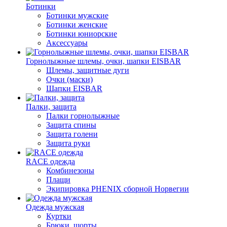
Ботинки
Ботинки мужские
Ботинки женские
Ботинки юниорские
Аксессуары
Горнолыжные шлемы, очки, шапки EISBAR
Шлемы, защитные дуги
Очки (маски)
Шапки EISBAR
Палки, защита
Палки горнолыжные
Защита спины
Защита голени
Защита руки
RACE одежда
Комбинезоны
Плащи
Экипировка PHENIX сборной Норвегии
Одежда мужская
Куртки
Брюки, шорты