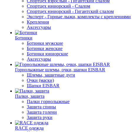
Спортцех взрослый - Гигантский слалом
Спортцех юниорский - Слалом
Спортцех юниорский - Гигантский слалом
Эксперт - Горные лыжи, комплекты с креплениями
Крепления
Аксессуары
Ботинки
Ботинки мужские
Ботинки женские
Ботинки юниорские
Аксессуары
Горнолыжные шлемы, очки, шапки EISBAR
Шлемы, защитные дуги
Очки (маски)
Шапки EISBAR
Палки, защита
Палки горнолыжные
Защита спины
Защита голени
Защита руки
RACE одежда