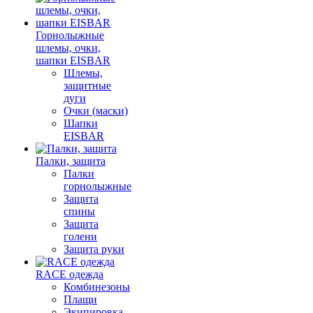
Горнолыжные
шлемы, очки,
шапки EISBAR
Шлемы,
защитные
дуги
Очки (маски)
Шапки
EISBAR
Палки, защита
Палки
горнолыжные
Защита
спины
Защита
голени
Защита руки
RACE одежда
Комбинезоны
Плащи
Экипировка