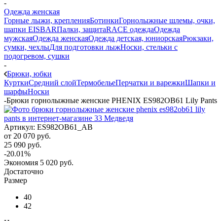
-
Одежда женская
Горные лыжи, крепления
Ботинки
Горнолыжные шлемы, очки,
шапки EISBAR
Палки, защита
RACE одежда
Одежда
мужская
Одежда женская
Одежда детская, юниорская
Рюкзаки,
сумки, чехлы
Для подготовки лыж
Носки, стельки с
подогревом, сушки
-
Брюки, юбки
Куртки
Средний слой
Термобелье
Перчатки и варежки
Шапки и
шарфы
Носки
-
Брюки горнолыжные женские PHENIX ES982OB61 Lily Pants
Артикул:
ES982OB61_AB
от
20 070 руб.
25 090 руб.
-20.01%
Экономия
5 020 руб.
Достаточно
Размер
40
42