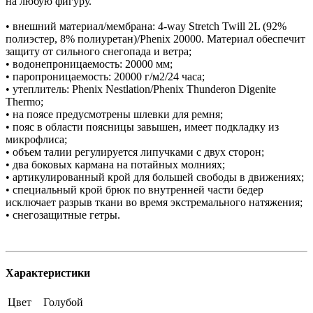
на любую фигуру.
• внешний материал/мембрана: 4-way Stretch Twill 2L (92%
полиэстер, 8% полиуретан)/Phenix 20000. Материал обеспечит
защиту от сильного снегопада и ветра;
• водонепроницаемость: 20000 мм;
• паропроницаемость: 20000 г/м2/24 часа;
• утеплитель: Phenix Nestlation/Phenix Thunderon Digenite
Thermo;
• на поясе предусмотрены шлевки для ремня;
• пояс в области поясницы завышен, имеет подкладку из
микрофлиса;
• объем талии регулируется липучками с двух сторон;
• два боковых кармана на потайных молниях;
• артикулированный крой для большей свободы в движениях;
• специальный крой брюк по внутренней части бедер
исключает разрыв ткани во время экстремального натяжения;
• снегозащитные гетры.
Характеристики
Цвет
Голубой