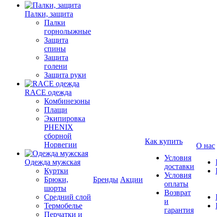
Палки, защита
Палки
горнолыжные
Защита
спины
Защита
голени
Защита руки
RACE одежда
Комбинезоны
Плащи
Экипировка
PHENIX
сборной
Как купить
Норвегии
О нас
Условия
Одежда мужская
доставки
Куртки
Условия
Брюки,
Бренды
Акции
оплаты
шорты
Возврат
Средний слой
и
Термобелье
гарантия
Перчатки и