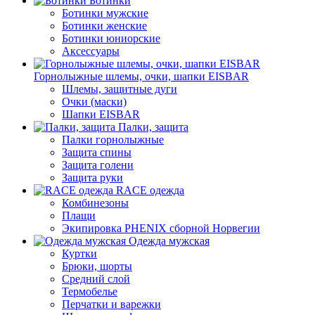
Ботинки
Ботинки мужские
Ботинки женские
Ботинки юниорские
Аксессуары
Горнолыжные шлемы, очки, шапки EISBAR
Шлемы, защитные дуги
Очки (маски)
Шапки EISBAR
Палки, защита
Палки горнолыжные
Защита спины
Защита голени
Защита руки
RACE одежда
Комбинезоны
Плащи
Экипировка PHENIX сборной Норвегии
Одежда мужская
Куртки
Брюки, шорты
Средний слой
Термобелье
Перчатки и варежки