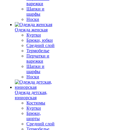
варежки
Шапки и
шарфы
Носки
Одежда женская
Куртки
Брюки, юбки
Средний слой
Термобелье
Перчатки и
варежки
Шапки и
шарфы
Носки
Одежда детская,
юниорская
Костюмы
Куртки
Брюки,
шорты
Средний слой
Термобелье