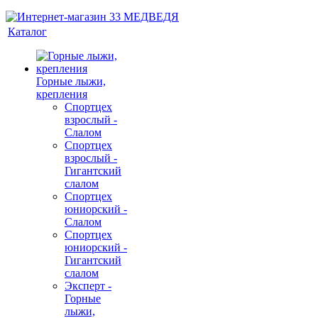
Каталог
Горные лыжи,
крепления
Спортцех
взрослый -
Слалом
Спортцех
взрослый -
Гигантский
слалом
Спортцех
юниорский -
Слалом
Спортцех
юниорский -
Гигантский
слалом
Эксперт -
Горные
лыжи,