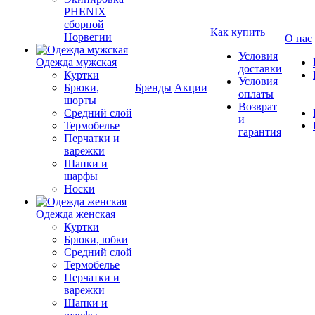
PHENIX
сборной
Как купить
Норвегии
О нас
Условия
Одежда мужская
доставки
Куртки
Условия
Брюки,
Бренды
Акции
оплаты
шорты
Возврат
Средний слой
и
Термобелье
гарантия
Перчатки и
варежки
Шапки и
шарфы
Носки
Одежда женская
Куртки
Брюки, юбки
Средний слой
Термобелье
Перчатки и
варежки
Шапки и