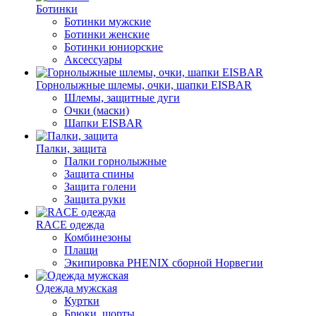
Ботинки
Ботинки мужские
Ботинки женские
Ботинки юниорские
Аксессуары
Горнолыжные шлемы, очки, шапки EISBAR
Шлемы, защитные дуги
Очки (маски)
Шапки EISBAR
Палки, защита
Палки горнолыжные
Защита спины
Защита голени
Защита руки
RACE одежда
Комбинезоны
Плащи
Экипировка PHENIX сборной Норвегии
Одежда мужская
Куртки
Брюки, шорты