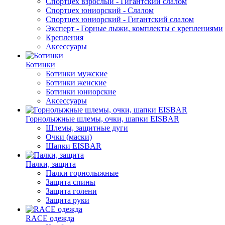
Спортцех взрослый - Гигантский слалом
Спортцех юниорский - Слалом
Спортцех юниорский - Гигантский слалом
Эксперт - Горные лыжи, комплекты с креплениями
Крепления
Аксессуары
Ботинки
Ботинки мужские
Ботинки женские
Ботинки юниорские
Аксессуары
Горнолыжные шлемы, очки, шапки EISBAR
Шлемы, защитные дуги
Очки (маски)
Шапки EISBAR
Палки, защита
Палки горнолыжные
Защита спины
Защита голени
Защита руки
RACE одежда