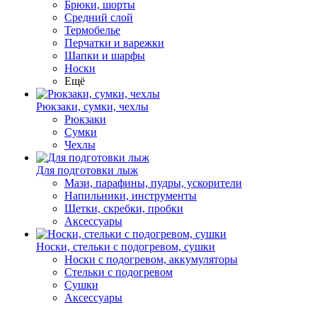
Брюки, шорты
Средний слой
Термобелье
Перчатки и варежки
Шапки и шарфы
Носки
Ещё
Рюкзаки, сумки, чехлы
Рюкзаки
Сумки
Чехлы
Для подготовки лыж
Мази, парафины, пудры, ускорители
Напильники, инструменты
Щетки, скребки, пробки
Аксессуары
Носки, стельки с подогревом, сушки
Носки с подогревом, аккумуляторы
Стельки с подогревом
Сушки
Аксессуары