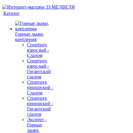
Каталог
Горные лыжи,
крепления
Спортцех
взрослый -
Слалом
Спортцех
взрослый -
Гигантский
слалом
Спортцех
юниорский -
Слалом
Спортцех
юниорский -
Гигантский
слалом
Эксперт -
Горные
лыжи,