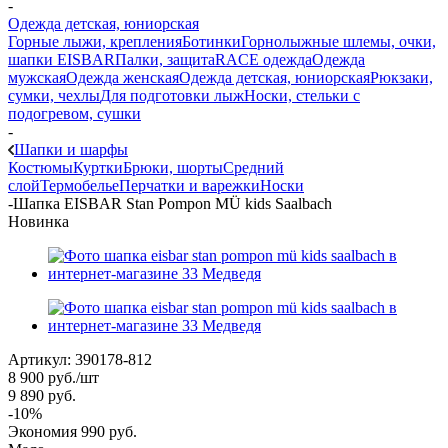
-
Одежда детская, юниорская
Горные лыжи, крепления
Ботинки
Горнолыжные шлемы, очки,
шапки EISBAR
Палки, защита
RACE одежда
Одежда
мужская
Одежда женская
Одежда детская, юниорская
Рюкзаки,
сумки, чехлы
Для подготовки лыж
Носки, стельки с
подогревом, сушки
-
Шапки и шарфы
Костюмы
Куртки
Брюки, шорты
Средний
слой
Термобелье
Перчатки и варежки
Носки
-
Шапка EISBAR Stan Pompon MÜ kids Saalbach
Новинка
Артикул:
390178-812
8 900
руб.
/шт
9 890
руб.
-
10
%
Экономия
990
руб.