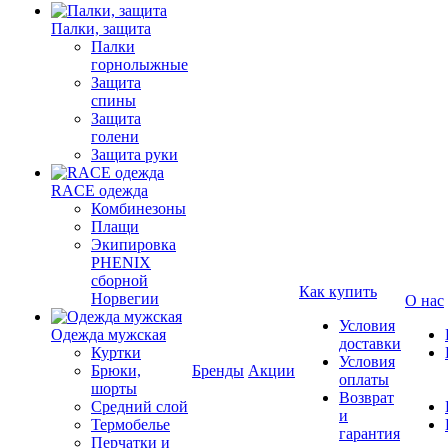
Палки, защита
Палки
горнолыжные
Защита
спины
Защита
голени
Защита руки
RACE одежда
Комбинезоны
Плащи
Экипировка
PHENIX
сборной
Как купить
Норвегии
О нас
Условия
Одежда мужская
доставки
Куртки
Условия
Брюки,
Бренды
Акции
оплаты
шорты
Возврат
Средний слой
и
Термобелье
гарантия
Перчатки и