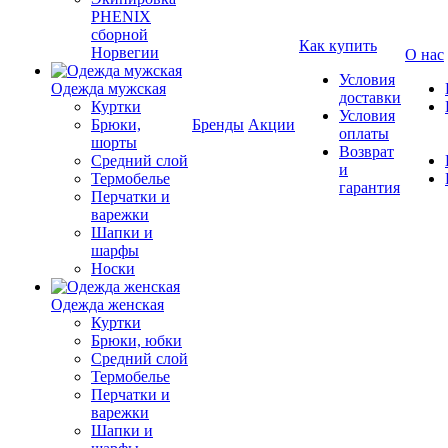
PHENIX
сборной
Как купить
Норвегии
О нас
Условия
Одежда мужская
доставки
Куртки
Условия
Брюки,
Бренды
Акции
оплаты
шорты
Возврат
Средний слой
и
Термобелье
гарантия
Перчатки и
варежки
Шапки и
шарфы
Носки
Одежда женская
Куртки
Брюки, юбки
Средний слой
Термобелье
Перчатки и
варежки
Шапки и