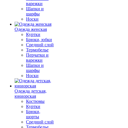
варежки
Шапки и
шарфы
Носки
Одежда женская
Куртки
Брюки, юбки
Средний слой
Термобелье
Перчатки и
варежки
Шапки и
шарфы
Носки
Одежда детская,
юниорская
Костюмы
Куртки
Брюки,
шорты
Средний слой
Термобелье