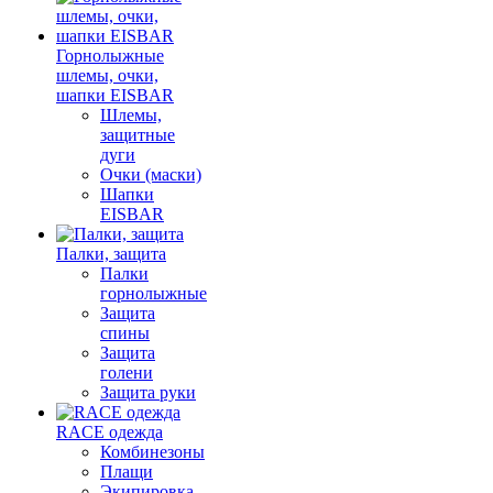
Горнолыжные
шлемы, очки,
шапки EISBAR
Шлемы,
защитные
дуги
Очки (маски)
Шапки
EISBAR
Палки, защита
Палки
горнолыжные
Защита
спины
Защита
голени
Защита руки
RACE одежда
Комбинезоны
Плащи
Экипировка