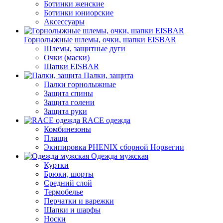
Ботинки женские
Ботинки юниорские
Аксессуары
Горнолыжные шлемы, очки, шапки EISBAR
Шлемы, защитные дуги
Очки (маски)
Шапки EISBAR
Палки, защита
Палки горнолыжные
Защита спины
Защита голени
Защита руки
RACE одежда
Комбинезоны
Плащи
Экипировка PHENIX сборной Норвегии
Одежда мужская
Куртки
Брюки, шорты
Средний слой
Термобелье
Перчатки и варежки
Шапки и шарфы
Носки