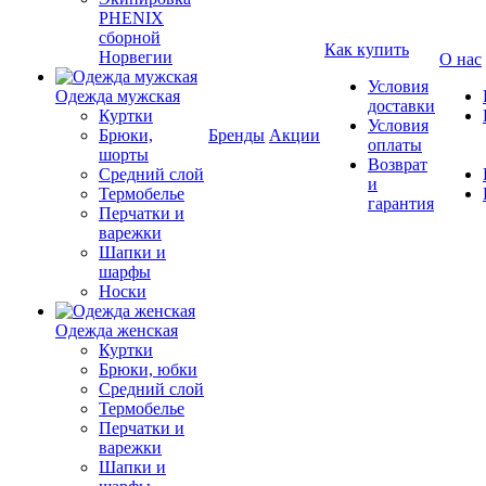
PHENIX
сборной
Как купить
Норвегии
О нас
Условия
Одежда мужская
доставки
Куртки
Условия
Брюки,
Бренды
Акции
оплаты
шорты
Возврат
Средний слой
и
Термобелье
гарантия
Перчатки и
варежки
Шапки и
шарфы
Носки
Одежда женская
Куртки
Брюки, юбки
Средний слой
Термобелье
Перчатки и
варежки
Шапки и