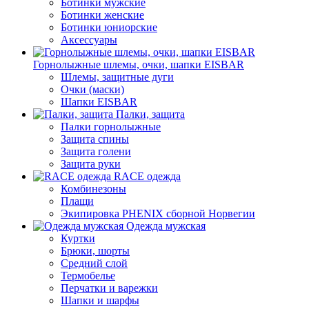
Ботинки мужские
Ботинки женские
Ботинки юниорские
Аксессуары
Горнолыжные шлемы, очки, шапки EISBAR
Шлемы, защитные дуги
Очки (маски)
Шапки EISBAR
Палки, защита
Палки горнолыжные
Защита спины
Защита голени
Защита руки
RACE одежда
Комбинезоны
Плащи
Экипировка PHENIX сборной Норвегии
Одежда мужская
Куртки
Брюки, шорты
Средний слой
Термобелье
Перчатки и варежки
Шапки и шарфы