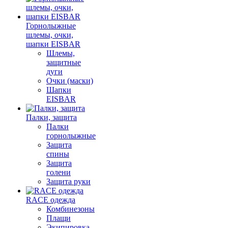
Горнолыжные
шлемы, очки,
шапки EISBAR
Шлемы,
защитные
дуги
Очки (маски)
Шапки
EISBAR
Палки, защита
Палки
горнолыжные
Защита
спины
Защита
голени
Защита руки
RACE одежда
Комбинезоны
Плащи
Экипировка