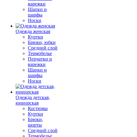
варежки
Шапки и
шарфы
Носки
Одежда женская
Куртки
Брюки, юбки
Средний слой
Термобелье
Перчатки и
варежки
Шапки и
шарфы
Носки
Одежда детская,
юниорская
Костюмы
Куртки
Брюки,
шорты
Средний слой
Термобелье