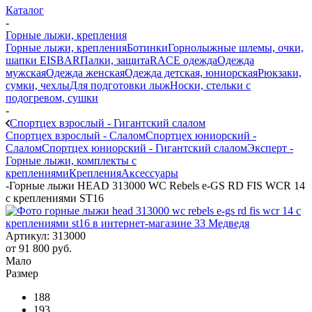
Каталог
-
Горные лыжи, крепления
Горные лыжи, крепления
Ботинки
Горнолыжные шлемы, очки,
шапки EISBAR
Палки, защита
RACE одежда
Одежда
мужская
Одежда женская
Одежда детская, юниорская
Рюкзаки,
сумки, чехлы
Для подготовки лыж
Носки, стельки с
подогревом, сушки
-
Спортцех взрослый - Гигантский слалом
Спортцех взрослый - Слалом
Спортцех юниорский -
Слалом
Спортцех юниорский - Гигантский слалом
Эксперт -
Горные лыжи, комплекты с
креплениями
Крепления
Аксессуары
-
Горные лыжи HEAD 313000 WC Rebels e-GS RD FIS WCR 14
с креплениями ST16
Артикул:
313000
от
91 800 руб.
Мало
Размер
188
193