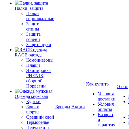
Палки, защита
Палки
горнолыжные
Защита
спины
Защита
голени
Защита руки
RACE одежда
Комбинезоны
Плащи
Экипировка
PHENIX
сборной
Как купить
Норвегии
О нас
Условия
Одежда мужская
доставки
Куртки
Условия
Брюки,
Бренды
Акции
оплаты
шорты
Возврат
Средний слой
и
Термобелье
гарантия
Перчатки и