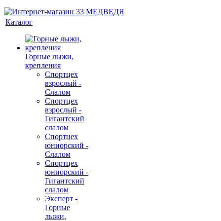
Каталог
Горные лыжи,
крепления
Спортцех
взрослый -
Слалом
Спортцех
взрослый -
Гигантский
слалом
Спортцех
юниорский -
Слалом
Спортцех
юниорский -
Гигантский
слалом
Эксперт -
Горные
лыжи,