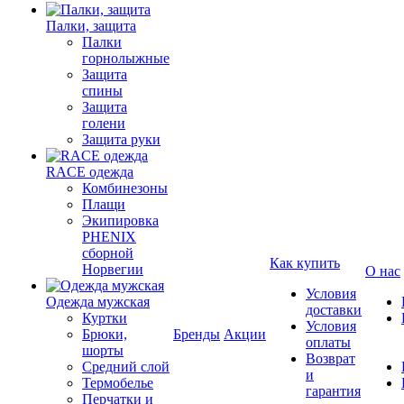
Палки, защита
Палки
горнолыжные
Защита
спины
Защита
голени
Защита руки
RACE одежда
Комбинезоны
Плащи
Экипировка
PHENIX
сборной
Как купить
Норвегии
О нас
Условия
Одежда мужская
доставки
Куртки
Условия
Брюки,
Бренды
Акции
оплаты
шорты
Возврат
Средний слой
и
Термобелье
гарантия
Перчатки и