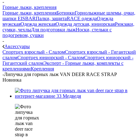
-
Горные лыжи, крепления
Горные лыжи, крепления
Ботинки
Горнолыжные шлемы, очки,
шапки EISBAR
Палки, защита
RACE одежда
Одежда
мужская
Одежда женская
Одежда детская, юниорская
Рюкзаки,
сумки, чехлы
Для подготовки лыж
Носки, стельки с
подогревом, сушки
-
Аксессуары
Спортцех взрослый - Слалом
Спортцех взрослый - Гигантский
слалом
Спортцех юниорский - Слалом
Спортцех юниорский -
Гигантский слалом
Эксперт - Горные лыжи, комплекты с
креплениями
Крепления
-
Липучка для горных лыж VAN DEER RACE STRAP
Новинка