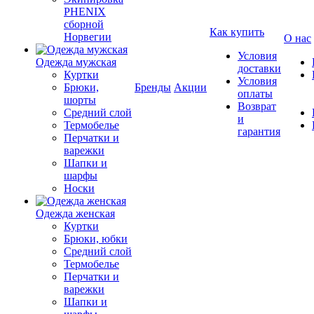
PHENIX
сборной
Как купить
Норвегии
О нас
Условия
Одежда мужская
доставки
Куртки
Условия
Брюки,
Бренды
Акции
оплаты
шорты
Возврат
Средний слой
и
Термобелье
гарантия
Перчатки и
варежки
Шапки и
шарфы
Носки
Одежда женская
Куртки
Брюки, юбки
Средний слой
Термобелье
Перчатки и
варежки
Шапки и