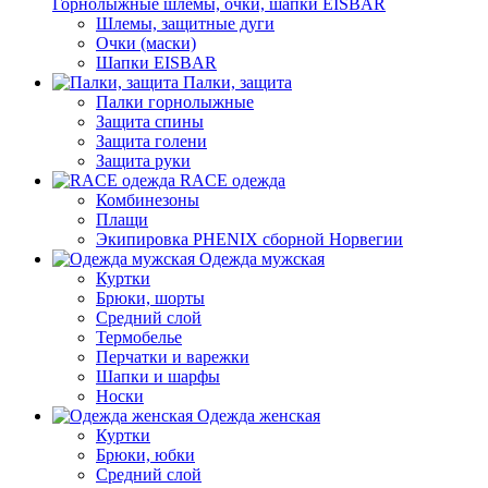
Горнолыжные шлемы, очки, шапки EISBAR
Шлемы, защитные дуги
Очки (маски)
Шапки EISBAR
Палки, защита
Палки горнолыжные
Защита спины
Защита голени
Защита руки
RACE одежда
Комбинезоны
Плащи
Экипировка PHENIX сборной Норвегии
Одежда мужская
Куртки
Брюки, шорты
Средний слой
Термобелье
Перчатки и варежки
Шапки и шарфы
Носки
Одежда женская
Куртки
Брюки, юбки
Средний слой