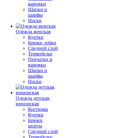
варежки
Шапки и
шарфы
Носки
Одежда женская
Куртки
Брюки, юбки
Средний слой
Термобелье
Перчатки и
варежки
Шапки и
шарфы
Носки
Одежда детская,
юниорская
Костюмы
Куртки
Брюки,
шорты
Средний слой
Термобелье