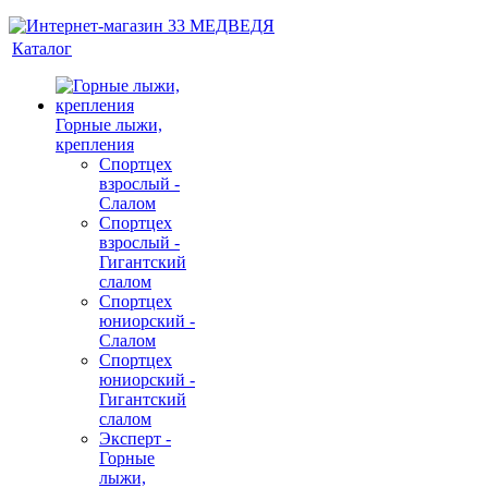
Каталог
Горные лыжи,
крепления
Спортцех
взрослый -
Слалом
Спортцех
взрослый -
Гигантский
слалом
Спортцех
юниорский -
Слалом
Спортцех
юниорский -
Гигантский
слалом
Эксперт -
Горные
лыжи,