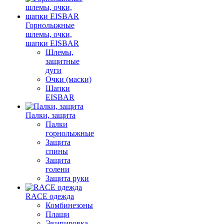
Горнолыжные
шлемы, очки,
шапки EISBAR
Шлемы,
защитные
дуги
Очки (маски)
Шапки
EISBAR
Палки, защита
Палки
горнолыжные
Защита
спины
Защита
голени
Защита руки
RACE одежда
Комбинезоны
Плащи
Экипировка