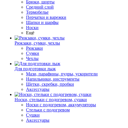
Брюки, шорты
Средний слой
Термобелье
Перчатки и варежки
Шапки и шарфы
Носки
Ещё
Рюкзаки, сумки, чехлы
Рюкзаки
Сумки
Чехлы
Для подготовки лыж
Мази, парафины, пудры, ускорители
Напильники, инструменты
Щетки, скребки, пробки
Аксессуары
Носки, стельки с подогревом, сушки
Носки с подогревом, аккумуляторы
Стельки с подогревом
Сушки
Аксессуары