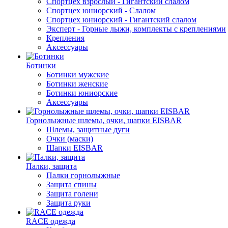
Спортцех взрослый - Гигантский слалом
Спортцех юниорский - Слалом
Спортцех юниорский - Гигантский слалом
Эксперт - Горные лыжи, комплекты с креплениями
Крепления
Аксессуары
Ботинки
Ботинки мужские
Ботинки женские
Ботинки юниорские
Аксессуары
Горнолыжные шлемы, очки, шапки EISBAR
Шлемы, защитные дуги
Очки (маски)
Шапки EISBAR
Палки, защита
Палки горнолыжные
Защита спины
Защита голени
Защита руки
RACE одежда