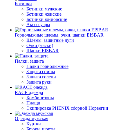
Ботинки
Ботинки мужские
Ботинки женские
Ботинки юниорские
Аксессуары
Горнолыжные шлемы, очки, шапки EISBAR
Шлемы, защитные дуги
Очки (маски)
Шапки EISBAR
Палки, защита
Палки горнолыжные
Защита спины
Защита голени
Защита руки
RACE одежда
Комбинезоны
Плащи
Экипировка PHENIX сборной Норвегии
Одежда мужская
Куртки
Брюки, шорты