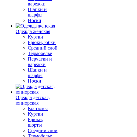
варежки
Шапки и
шарфы
Носки
Одежда женская
Куртки
Брюки, юбки
Средний слой
Термобелье
Перчатки и
варежки
Шапки и
шарфы
Носки
Одежда детская,
юниорская
Костюмы
Куртки
Брюки,
шорты
Средний слой
Термобелье