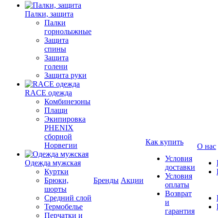
Палки, защита
Палки
горнолыжные
Защита
спины
Защита
голени
Защита руки
RACE одежда
Комбинезоны
Плащи
Экипировка
PHENIX
сборной
Как купить
Норвегии
О нас
Условия
Одежда мужская
доставки
Куртки
Условия
Брюки,
Бренды
Акции
оплаты
шорты
Возврат
Средний слой
и
Термобелье
гарантия
Перчатки и