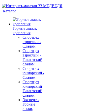
Каталог
Горные лыжи,
крепления
Спортцех
взрослый -
Слалом
Спортцех
взрослый -
Гигантский
слалом
Спортцех
юниорский -
Слалом
Спортцех
юниорский -
Гигантский
слалом
Эксперт -
Горные
лыжи,