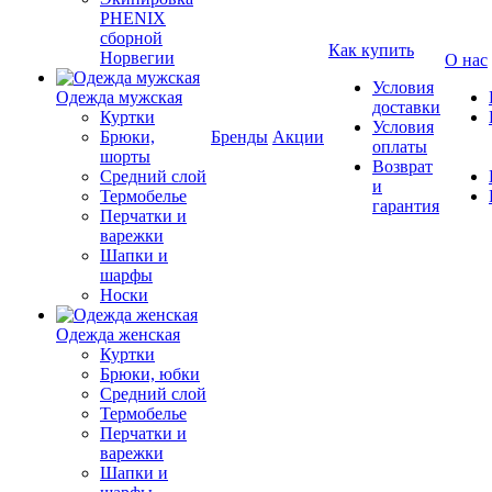
PHENIX
сборной
Как купить
Норвегии
О нас
Условия
Одежда мужская
доставки
Куртки
Условия
Брюки,
Бренды
Акции
оплаты
шорты
Возврат
Средний слой
и
Термобелье
гарантия
Перчатки и
варежки
Шапки и
шарфы
Носки
Одежда женская
Куртки
Брюки, юбки
Средний слой
Термобелье
Перчатки и
варежки
Шапки и