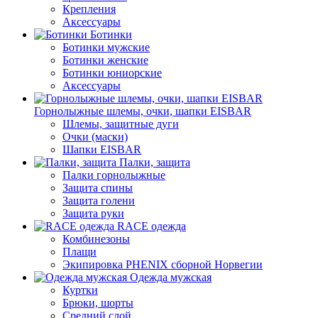
Крепления
Аксессуары
Ботинки
Ботинки мужские
Ботинки женские
Ботинки юниорские
Аксессуары
Горнолыжные шлемы, очки, шапки EISBAR
Шлемы, защитные дуги
Очки (маски)
Шапки EISBAR
Палки, защита
Палки горнолыжные
Защита спины
Защита голени
Защита руки
RACE одежда
Комбинезоны
Плащи
Экипировка PHENIX сборной Норвегии
Одежда мужская
Куртки
Брюки, шорты
Средний слой