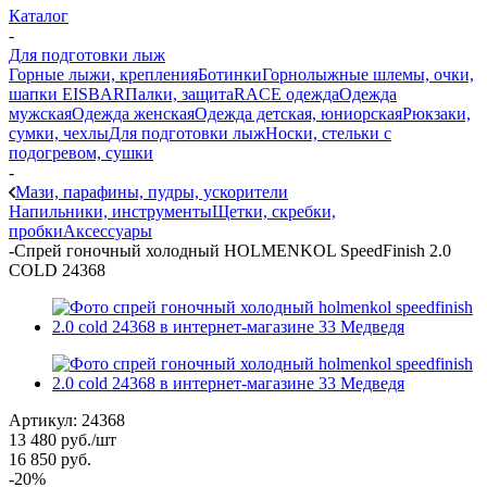
Каталог
-
Для подготовки лыж
Горные лыжи, крепления
Ботинки
Горнолыжные шлемы, очки,
шапки EISBAR
Палки, защита
RACE одежда
Одежда
мужская
Одежда женская
Одежда детская, юниорская
Рюкзаки,
сумки, чехлы
Для подготовки лыж
Носки, стельки с
подогревом, сушки
-
Мази, парафины, пудры, ускорители
Напильники, инструменты
Щетки, скребки,
пробки
Аксессуары
-
Спрей гоночный холодный HOLMENKOL SpeedFinish 2.0
COLD 24368
Артикул:
24368
13 480
руб.
/шт
16 850
руб.
-
20
%