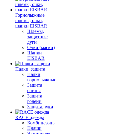
Горнолыжные
шлемы, очки,
шапки EISBAR
Шлемы,
защитные
дуги
Очки (маски)
Шапки
EISBAR
Палки, защита
Палки
горнолыжные
Защита
спины
Защита
голени
Защита руки
RACE одежда
Комбинезоны
Плащи
Экипировка