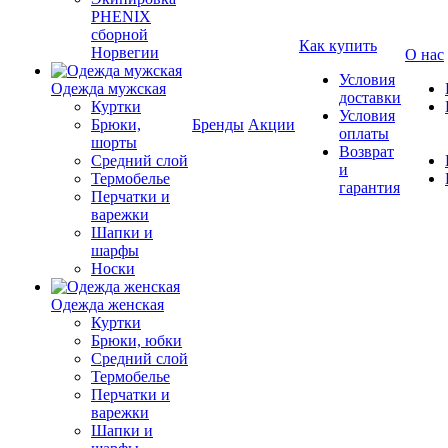
PHENIX
сборной
Как купить
Норвегии
О нас
Условия
Одежда мужская
доставки
Куртки
Условия
Брюки,
Бренды
Акции
оплаты
шорты
Возврат
Средний слой
и
Термобелье
гарантия
Перчатки и
варежки
Шапки и
шарфы
Носки
Одежда женская
Куртки
Брюки, юбки
Средний слой
Термобелье
Перчатки и
варежки
Шапки и