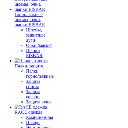
Горнолыжные
шлемы, очки,
шапки EISBAR
Шлемы,
защитные
дуги
Очки (маски)
Шапки
EISBAR
Палки, защита
Палки
горнолыжные
Защита
спины
Защита
голени
Защита руки
RACE одежда
Комбинезоны
Плащи
Экипировка