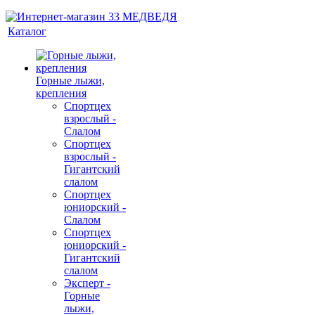
Каталог
Горные лыжи,
крепления
Спортцех
взрослый -
Слалом
Спортцех
взрослый -
Гигантский
слалом
Спортцех
юниорский -
Слалом
Спортцех
юниорский -
Гигантский
слалом
Эксперт -
Горные
лыжи,