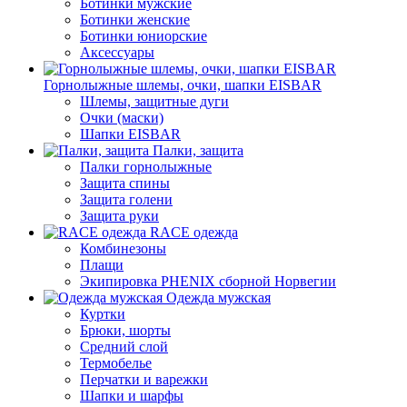
Ботинки мужские
Ботинки женские
Ботинки юниорские
Аксессуары
Горнолыжные шлемы, очки, шапки EISBAR
Шлемы, защитные дуги
Очки (маски)
Шапки EISBAR
Палки, защита
Палки горнолыжные
Защита спины
Защита голени
Защита руки
RACE одежда
Комбинезоны
Плащи
Экипировка PHENIX сборной Норвегии
Одежда мужская
Куртки
Брюки, шорты
Средний слой
Термобелье
Перчатки и варежки
Шапки и шарфы