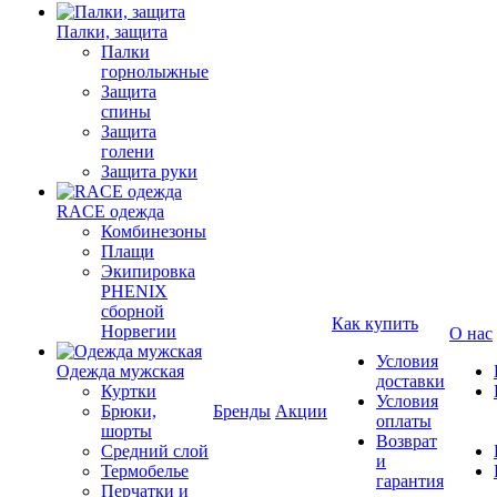
Палки, защита
Палки
горнолыжные
Защита
спины
Защита
голени
Защита руки
RACE одежда
Комбинезоны
Плащи
Экипировка
PHENIX
сборной
Как купить
Норвегии
О нас
Условия
Одежда мужская
доставки
Куртки
Условия
Брюки,
Бренды
Акции
оплаты
шорты
Возврат
Средний слой
и
Термобелье
гарантия
Перчатки и