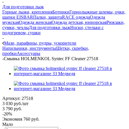
-
Для подготовки лыж
Горные лыжи, крепления
Ботинки
Горнолыжные шлемы, очки,
шапки EISBAR
Палки, защита
RACE одежда
Одежда
мужская
Одежда женская
Одежда детская, юниорская
Рюкзаки,
сумки, чехлы
Для подготовки лыж
Носки, стельки с
подогревом, сушки
-
Мази, парафины, пудры, ускорители
Напильники, инструменты
Щетки, скребки,
пробки
Аксессуары
-
Смывка HOLMENKOL Syntec FF Cleaner 27518
Артикул:
27518
3 030
руб.
/шт
3 790
руб.
-
20
%
Экономия
760
руб.
Мало