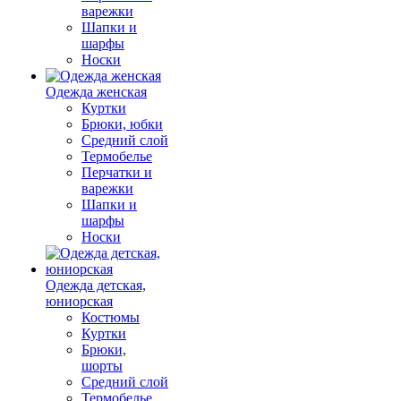
варежки
Шапки и
шарфы
Носки
Одежда женская
Куртки
Брюки, юбки
Средний слой
Термобелье
Перчатки и
варежки
Шапки и
шарфы
Носки
Одежда детская,
юниорская
Костюмы
Куртки
Брюки,
шорты
Средний слой
Термобелье