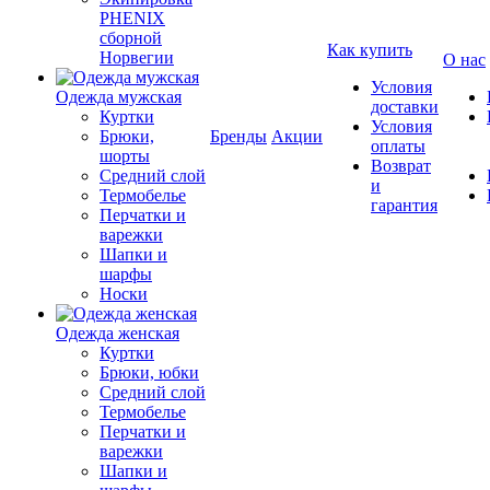
PHENIX
сборной
Как купить
Норвегии
О нас
Условия
Одежда мужская
доставки
Куртки
Условия
Брюки,
Бренды
Акции
оплаты
шорты
Возврат
Средний слой
и
Термобелье
гарантия
Перчатки и
варежки
Шапки и
шарфы
Носки
Одежда женская
Куртки
Брюки, юбки
Средний слой
Термобелье
Перчатки и
варежки
Шапки и