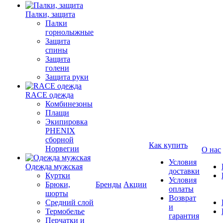
Палки, защита
Палки
горнолыжные
Защита
спины
Защита
голени
Защита руки
RACE одежда
Комбинезоны
Плащи
Экипировка
PHENIX
сборной
Как купить
Норвегии
О нас
Условия
Одежда мужская
доставки
Куртки
Условия
Брюки,
Бренды
Акции
оплаты
шорты
Возврат
Средний слой
и
Термобелье
гарантия
Перчатки и