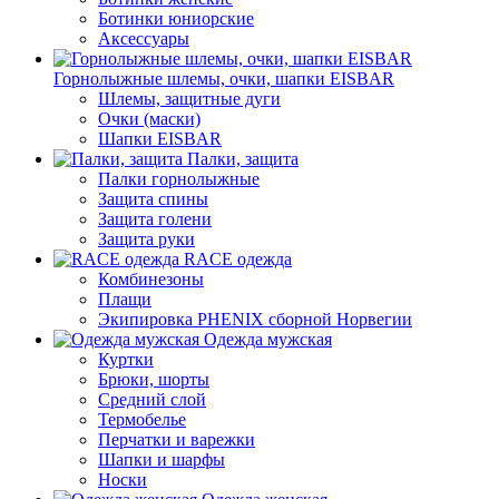
Ботинки юниорские
Аксессуары
Горнолыжные шлемы, очки, шапки EISBAR
Шлемы, защитные дуги
Очки (маски)
Шапки EISBAR
Палки, защита
Палки горнолыжные
Защита спины
Защита голени
Защита руки
RACE одежда
Комбинезоны
Плащи
Экипировка PHENIX сборной Норвегии
Одежда мужская
Куртки
Брюки, шорты
Средний слой
Термобелье
Перчатки и варежки
Шапки и шарфы
Носки