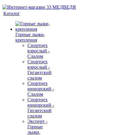
Каталог
Горные лыжи,
крепления
Спортцех
взрослый -
Слалом
Спортцех
взрослый -
Гигантский
слалом
Спортцех
юниорский -
Слалом
Спортцех
юниорский -
Гигантский
слалом
Эксперт -
Горные
лыжи,