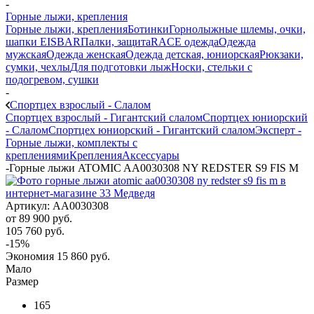
-
Горные лыжи, крепления
Горные лыжи, крепления
Ботинки
Горнолыжные шлемы, очки,
шапки EISBAR
Палки, защита
RACE одежда
Одежда
мужская
Одежда женская
Одежда детская, юниорская
Рюкзаки,
сумки, чехлы
Для подготовки лыж
Носки, стельки с
подогревом, сушки
-
Спортцех взрослый - Слалом
Спортцех взрослый - Гигантский слалом
Спортцех юниорский
- Слалом
Спортцех юниорский - Гигантский слалом
Эксперт -
Горные лыжи, комплекты с
креплениями
Крепления
Аксессуары
-
Горные лыжи ATOMIC AA0030308 NY REDSTER S9 FIS M
Артикул:
AA0030308
от
89 900 руб.
105 760 руб.
-15%
Экономия
15 860 руб.
Мало
Размер
165