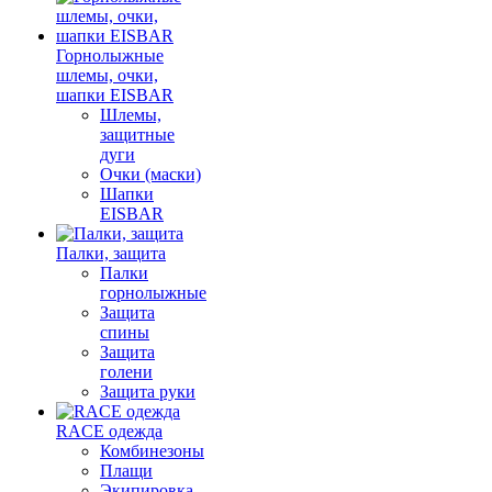
Горнолыжные
шлемы, очки,
шапки EISBAR
Шлемы,
защитные
дуги
Очки (маски)
Шапки
EISBAR
Палки, защита
Палки
горнолыжные
Защита
спины
Защита
голени
Защита руки
RACE одежда
Комбинезоны
Плащи
Экипировка