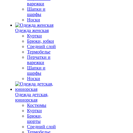
варежки
Шапки и
шарфы
Носки
Одежда женская
Куртки
Брюки, юбки
Средний слой
Термобелье
Перчатки и
варежки
Шапки и
шарфы
Носки
Одежда детская,
юниорская
Костюмы
Куртки
Брюки,
шорты
Средний слой
Термобелье