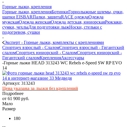
-
Горные лыжи, крепления
Горные лыжи, крепления
Ботинки
Горнолыжные шлемы, очки,
шапки EISBAR
Палки, защита
RACE одежда
Одежда
мужская
Одежда женская
Одежда детская, юниорская
Рюкзаки,
сумки, чехлы
Для подготовки лыж
Носки, стельки с
подогревом, сушки
-
Эксперт - Горные лыжи, комплекты с креплениями
Спортцех взрослый - Слалом
Спортцех взрослый - Гигантский
слалом
Спортцех юниорский - Слалом
Спортцех юниорский -
Гигантский слалом
Крепления
Аксессуары
-
Горные лыжи HEAD 313243 WC Rebels e-Speed SW RP EVO
14
Артикул:
313243
Цена указана за лыжи без креплений
Подробнее
от
61 900 руб.
Мало
Размер
180