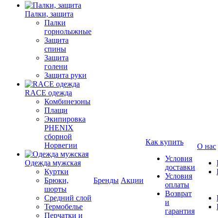
Палки, защита
Палки
горнолыжные
Защита
спины
Защита
голени
Защита руки
RACE одежда
Комбинезоны
Плащи
Экипировка
PHENIX
сборной
Как купить
Норвегии
О нас
Условия
Одежда мужская
доставки
Куртки
Условия
Брюки,
Бренды
Акции
оплаты
шорты
Возврат
Средний слой
и
Термобелье
гарантия
Перчатки и