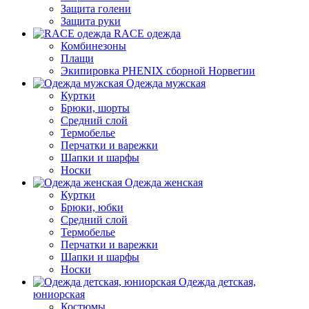
Защита голени
Защита руки
RACE одежда
Комбинезоны
Плащи
Экипировка PHENIX сборной Норвегии
Одежда мужская
Куртки
Брюки, шорты
Средний слой
Термобелье
Перчатки и варежки
Шапки и шарфы
Носки
Одежда женская
Куртки
Брюки, юбки
Средний слой
Термобелье
Перчатки и варежки
Шапки и шарфы
Носки
Одежда детская,
юниорская
Костюмы