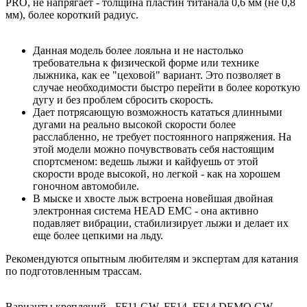
PRO, не напрягает - толщина пластин титанала 0,6 мм (не 0,8
мм), более короткий радиус.
Данная модель более лояльна и не настолько
требовательна к физической форме или технике
лыжника, как ее "цеховой" вариант. Это позволяет в
случае необходимости быстро перейти в более короткую
дугу и без проблем сбросить скорость.
Дает потрясающую возможность кататься длинными
дугами на реально высокой скорости более
расслабленно, не требует постоянного напряжения. На
этой модели можно почувствовать себя настоящим
спортсменом: ведешь лыжи и кайфуешь от этой
скорости вроде высокой, но легкой - как на хорошем
гоночном автомобиле.
В мыске и хвосте лыж встроена новейшая двойная
электронная система HEAD EMC - она активно
подавляет вибрации, стабилизирует лыжи и делает их
еще более цепкими на льду.
Рекомендуются опытным любителям и экспертам для катания
по подготовленным трассам.
Варианты креплений - FF11 GW, FF14, FF14 DEMO GW.