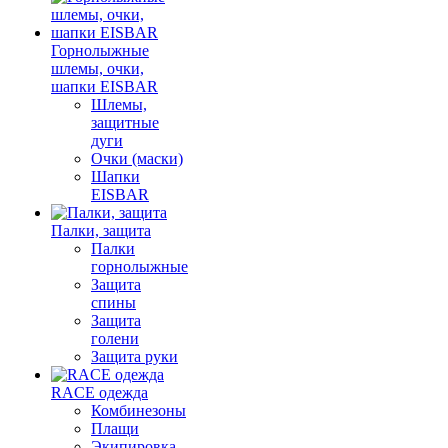
Горнолыжные
шлемы, очки,
шапки EISBAR
Шлемы,
защитные
дуги
Очки (маски)
Шапки
EISBAR
Палки, защита
Палки
горнолыжные
Защита
спины
Защита
голени
Защита руки
RACE одежда
Комбинезоны
Плащи
Экипировка