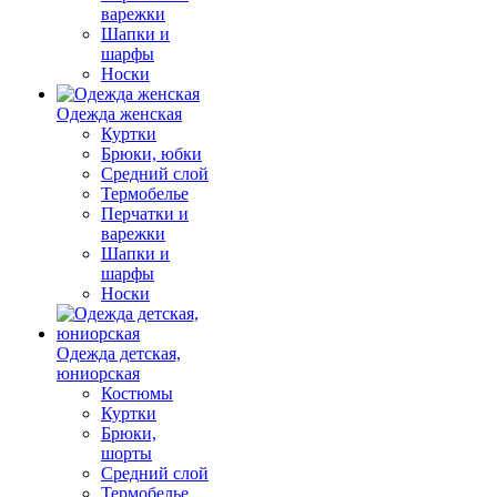
варежки
Шапки и
шарфы
Носки
Одежда женская
Куртки
Брюки, юбки
Средний слой
Термобелье
Перчатки и
варежки
Шапки и
шарфы
Носки
Одежда детская,
юниорская
Костюмы
Куртки
Брюки,
шорты
Средний слой
Термобелье