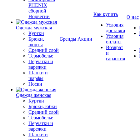
PHENIX
сборной
Как купить
Норвегии
О нас
Условия
Одежда мужская
доставки
Куртки
Условия
Брюки,
Бренды
Акции
оплаты
шорты
Возврат
Средний слой
и
Термобелье
гарантия
Перчатки и
варежки
Шапки и
шарфы
Носки
Одежда женская
Куртки
Брюки, юбки
Средний слой
Термобелье
Перчатки и
варежки
Шапки и