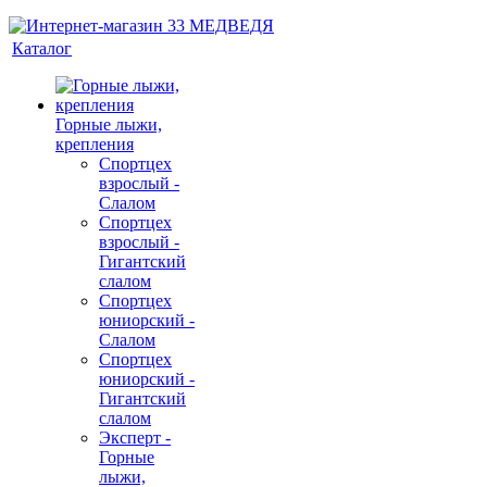
Каталог
Горные лыжи,
крепления
Спортцех
взрослый -
Слалом
Спортцех
взрослый -
Гигантский
слалом
Спортцех
юниорский -
Слалом
Спортцех
юниорский -
Гигантский
слалом
Эксперт -
Горные
лыжи,