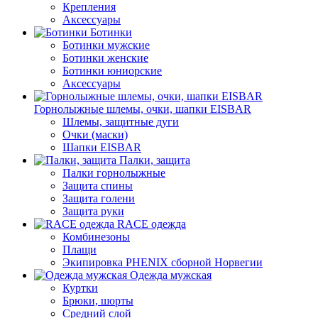
Крепления
Аксессуары
Ботинки
Ботинки мужские
Ботинки женские
Ботинки юниорские
Аксессуары
Горнолыжные шлемы, очки, шапки EISBAR
Шлемы, защитные дуги
Очки (маски)
Шапки EISBAR
Палки, защита
Палки горнолыжные
Защита спины
Защита голени
Защита руки
RACE одежда
Комбинезоны
Плащи
Экипировка PHENIX сборной Норвегии
Одежда мужская
Куртки
Брюки, шорты
Средний слой