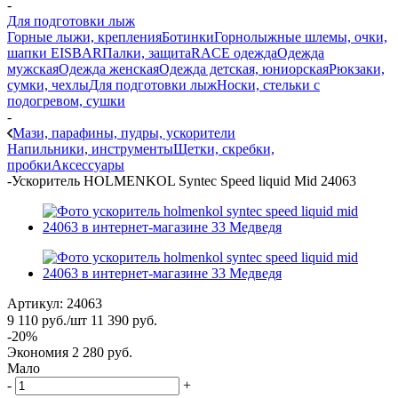
-
Для подготовки лыж
Горные лыжи, крепления
Ботинки
Горнолыжные шлемы, очки,
шапки EISBAR
Палки, защита
RACE одежда
Одежда
мужская
Одежда женская
Одежда детская, юниорская
Рюкзаки,
сумки, чехлы
Для подготовки лыж
Носки, стельки с
подогревом, сушки
-
Мази, парафины, пудры, ускорители
Напильники, инструменты
Щетки, скребки,
пробки
Аксессуары
-
Ускоритель HOLMENKOL Syntec Speed liquid Mid 24063
Артикул:
24063
9 110
руб.
/шт
11 390
руб.
-
20
%
Экономия
2 280
руб.
Мало
-
+