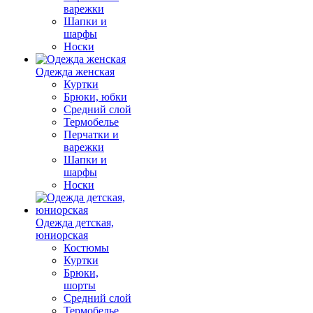
варежки
Шапки и
шарфы
Носки
Одежда женская
Куртки
Брюки, юбки
Средний слой
Термобелье
Перчатки и
варежки
Шапки и
шарфы
Носки
Одежда детская,
юниорская
Костюмы
Куртки
Брюки,
шорты
Средний слой
Термобелье