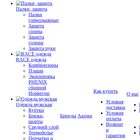
Палки, защита
Палки
горнолыжные
Защита
спины
Защита
голени
Защита руки
RACE одежда
Комбинезоны
Плащи
Экипировка
PHENIX
сборной
Как купить
Норвегии
О нас
Условия
Одежда мужская
доставки
Куртки
Условия
Брюки,
Бренды
Акции
оплаты
шорты
Возврат
Средний слой
и
Термобелье
гарантия
Перчатки и