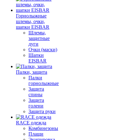
Горнолыжные
шлемы, очки,
шапки EISBAR
Шлемы,
защитные
дуги
Очки (маски)
Шапки
EISBAR
Палки, защита
Палки
горнолыжные
Защита
спины
Защита
голени
Защита руки
RACE одежда
Комбинезоны
Плащи
Экипировка