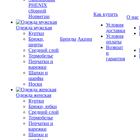
PHENIX
сборной
Как купить
Норвегии
О нас
Условия
Одежда мужская
доставки
Куртки
Условия
Брюки,
Бренды
Акции
оплаты
шорты
Возврат
Средний слой
и
Термобелье
гарантия
Перчатки и
варежки
Шапки и
шарфы
Носки
Одежда женская
Куртки
Брюки, юбки
Средний слой
Термобелье
Перчатки и
варежки
Шапки и