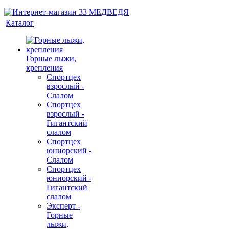
Каталог
Горные лыжи,
крепления
Спортцех
взрослый -
Слалом
Спортцех
взрослый -
Гигантский
слалом
Спортцех
юниорский -
Слалом
Спортцех
юниорский -
Гигантский
слалом
Эксперт -
Горные
лыжи,